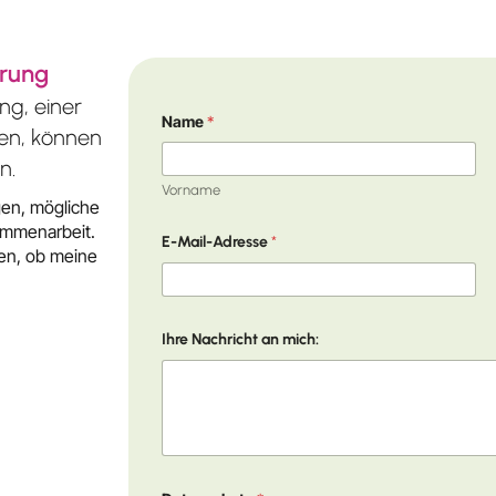
arung
ng, einer
Name
*
ben, können
n.
Vorname
gen, mögliche
ammenarbeit.
E-Mail-Adresse
*
fen, ob meine
Ihre Nachricht an mich: