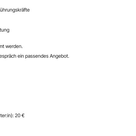
Führungskräfte
itung
mmt werden.
 Gespräch ein passendes Angebot.
er:in): 20 €