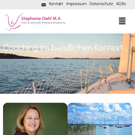
Kontakt
Impressum
Datenschutz
AGBs
M
a
i
l
Coaching im beruf​lichen Kontext