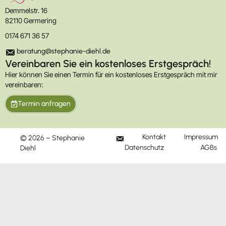
Demmelstr. 16
82110 Germering
0174 671 36 57
beratung@stephanie-diehl.de
Vereinbaren Sie ein kostenloses Erstgespräch!
Hier können Sie einen Termin für ein kostenloses Erstgespräch mit mir
vereinbaren:
Termin anfragen
Kontakt
Impressum
© 2026 – Stephanie
M
Datenschutz
AGBs
Diehl
a
i
l