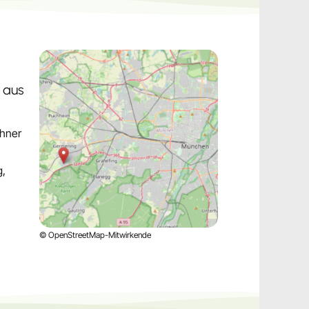
 aus
chner
g,
© OpenStreetMap-Mitwirkende