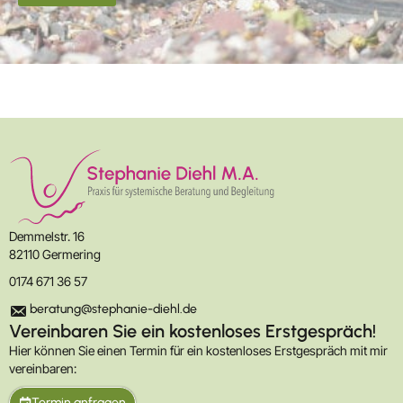
t
e
n
s
c
h
u
t
z
Demmelstr. 16
82110 Germering
0174 671 36 57
beratung@stephanie-diehl.de
Vereinbaren Sie ein kostenloses Erstgespräch!
Hier können Sie einen Termin für ein kostenloses Erstgespräch mit mir
vereinbaren:
Termin anfragen