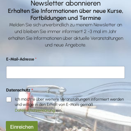
Newsletter abonnieren
Erhalten Sie Informationen über neue Kurse,
Fortbildungen und Termine
Melden Sie sich unverbindlich zu meinem Newsletter an
und bleiben Sie immer informiert! 2 -3 mal im Jahr
erhalten Sie Informationen über aktuelle Veranstaltungen
und neue Angebote.
E
E-Mail-Adresse
*
-
M
a
i
l
-
A
Datenschutz
*
d
Ich möchte über weitere Veranstaltungen informiert werden
r
e
und willige in den Erhalt von E-Mails gemäß
s
Datenschutzerklärung
ein.
s
e
D
Einreichen
a