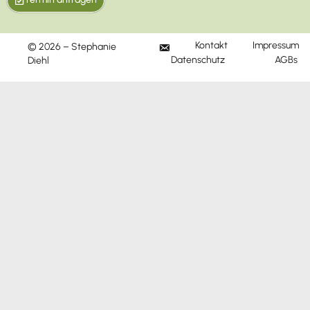
Kontakt
Impressum
© 2026 – Stephanie
M
Datenschutz
AGBs
Diehl
a
i
l